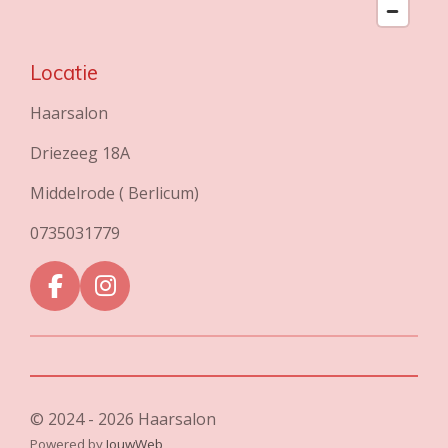
Locatie
Haarsalon
Driezeeg 18A
Middelrode ( Berlicum)
0735031779
F
I
a
n
c
s
e
t
b
a
o
g
© 2024 - 2026 Haarsalon
o
r
Powered by
JouwWeb