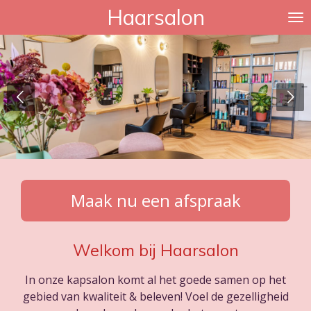
Haarsalon
Ga
direct
naar
de
hoofdinhoud
Maak nu een afspraak
Welkom bij Haarsalon
In onze kapsalon komt al het goede samen op het
gebied van kwaliteit & beleven! Voel de gezelligheid